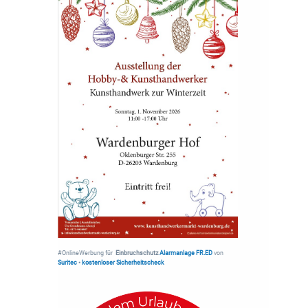
#OnlineWerbung für
Einbruchschutz
Alarmanlage FR.ED
von
Suritec
•
kostenloser Sicherheitscheck