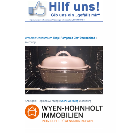
Ofenmeister kaufen im
Shop | Pampered Chef Deutschland
|
Werbung
Anzeigen | Regionalwerbung |
OnlineWerbung
Oldenburg