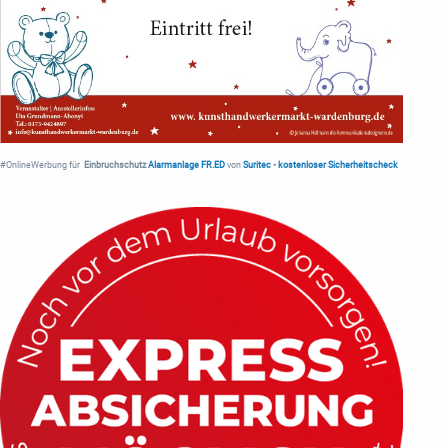
#OnlineWerbung für
Einbruchschutz
Alarmanlage FR.ED
von
Suritec
•
kostenloser Sicherheitscheck