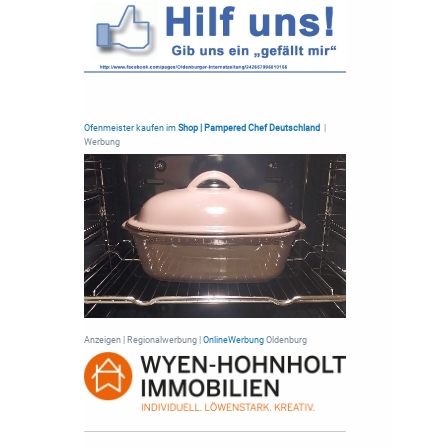
Ofenmeister kaufen im
Shop | Pampered Chef Deutschland
|
Werbung
Anzeigen | Regionalwerbung |
OnlineWerbung
Oldenburg