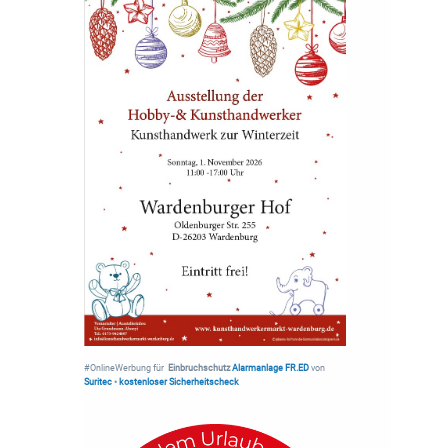
#OnlineWerbung für
Einbruchschutz
Alarmanlage FR.ED
von
Suritec
•
kostenloser Sicherheitscheck