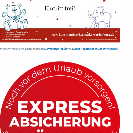
#OnlineWerbung für
Einbruchschutz
Alarmanlage FR.ED
von
Suritec
•
kostenloser Sicherheitscheck