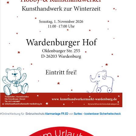
#OnlineWerbung für
Einbruchschutz
Alarmanlage FR.ED
von
Suritec
•
kostenloser Sicherheitscheck