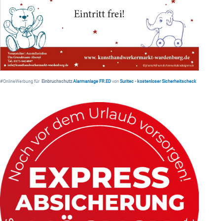
#OnlineWerbung für
Einbruchschutz
Alarmanlage FR.ED
von
Suritec
•
kostenloser Sicherheitscheck