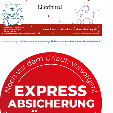
#OnlineWerbung für
Einbruchschutz
Alarmanlage FR.ED
von
Suritec
•
kostenloser Sicherheitscheck