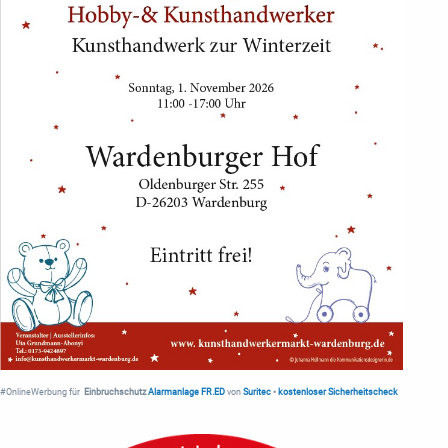
#OnlineWerbung für
Einbruchschutz
Alarmanlage FR.ED
von
Suritec
•
kostenloser Sicherheitscheck