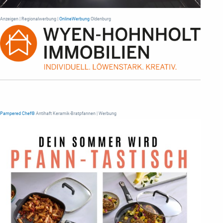
Anzeigen | Regionalwerbung |
OnlineWerbung
Oldenburg
Pampered Chef®
Antihaft Keramik-Bratpfannen | Werbung