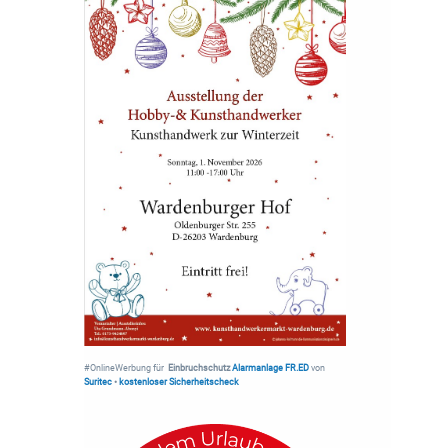
#OnlineWerbung für
Einbruchschutz
Alarmanlage FR.ED
von
Suritec
•
kostenloser Sicherheitscheck