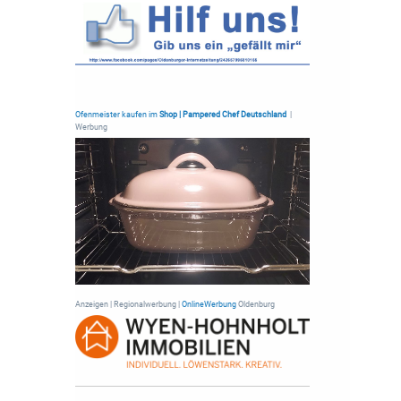
Ofenmeister kaufen im
Shop | Pampered Chef Deutschland
|
Werbung
Anzeigen | Regionalwerbung |
OnlineWerbung
Oldenburg