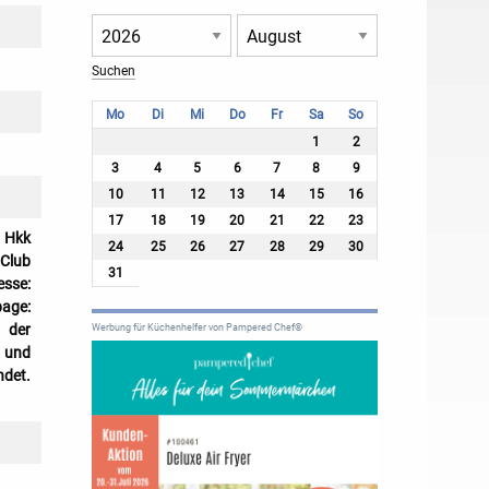
Mo
Di
Mi
Do
Fr
Sa
So
1
2
3
4
5
6
7
8
9
10
11
12
13
14
15
16
17
18
19
20
21
22
23
m Hkk
24
25
26
27
28
29
30
 Club
31
esse:
page:
s der
Werbung für Küchenhelfer von Pampered Chef®
e und
ndet.