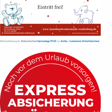
#OnlineWerbung für
Einbruchschutz
Alarmanlage FR.ED
von
Suritec
•
kostenloser Sicherheitscheck