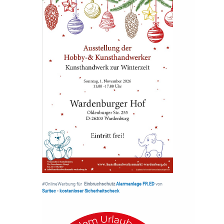
#OnlineWerbung für
Einbruchschutz
Alarmanlage FR.ED
von
Suritec
•
kostenloser Sicherheitscheck