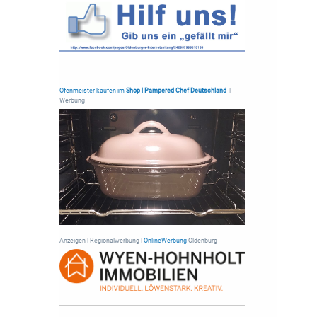
Ofenmeister kaufen im
Shop | Pampered Chef Deutschland
|
Werbung
Anzeigen | Regionalwerbung |
OnlineWerbung
Oldenburg