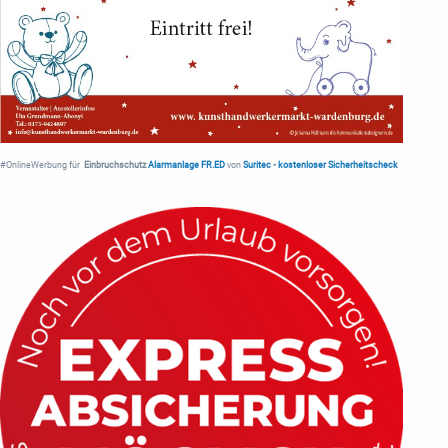
#OnlineWerbung für
Einbruchschutz
Alarmanlage FR.ED
von
Suritec
•
kostenloser Sicherheitscheck