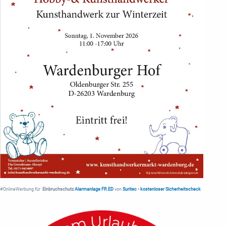
#OnlineWerbung für
Einbruchschutz
Alarmanlage FR.ED
von
Suritec
•
kostenloser Sicherheitscheck