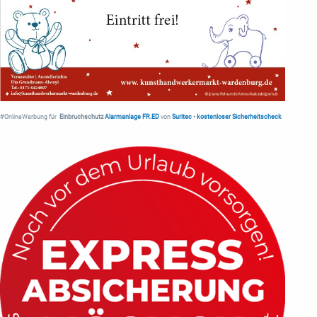
#OnlineWerbung für
Einbruchschutz
Alarmanlage FR.ED
von
Suritec
•
kostenloser Sicherheitscheck