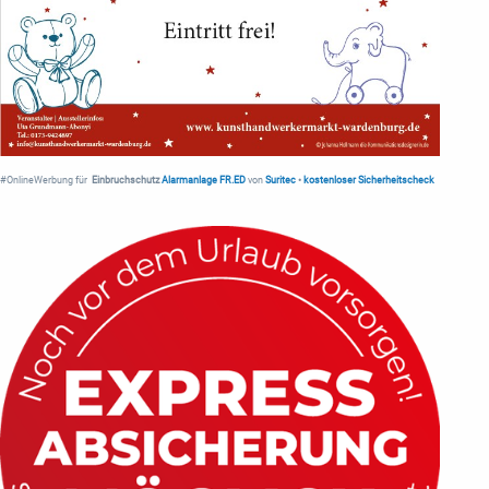
#OnlineWerbung für
Einbruchschutz
Alarmanlage FR.ED
von
Suritec
•
kostenloser Sicherheitscheck