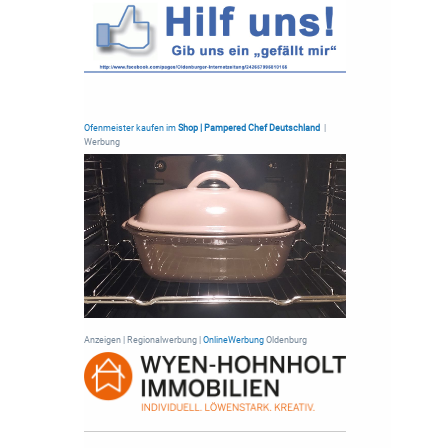
Ofenmeister kaufen im
Shop | Pampered Chef Deutschland
|
Werbung
Anzeigen | Regionalwerbung |
OnlineWerbung
Oldenburg