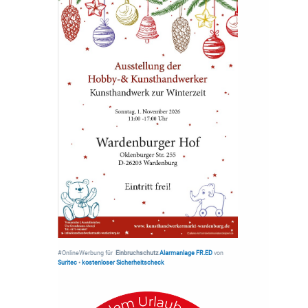
#OnlineWerbung für
Einbruchschutz
Alarmanlage FR.ED
von
Suritec
•
kostenloser Sicherheitscheck