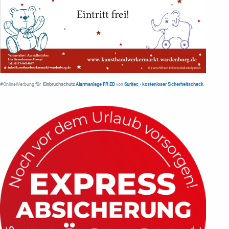
#OnlineWerbung für
Einbruchschutz
Alarmanlage FR.ED
von
Suritec
•
kostenloser Sicherheitscheck