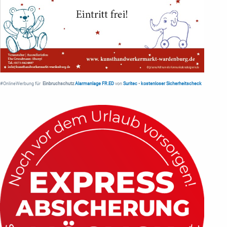
#OnlineWerbung für
Einbruchschutz
Alarmanlage FR.ED
von
Suritec
•
kostenloser Sicherheitscheck