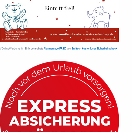
#OnlineWerbung für
Einbruchschutz
Alarmanlage FR.ED
von
Suritec
•
kostenloser Sicherheitscheck