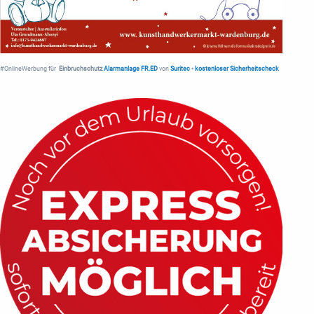
#OnlineWerbung für
Einbruchschutz
Alarmanlage FR.ED
von
Suritec
•
kostenloser Sicherheitscheck