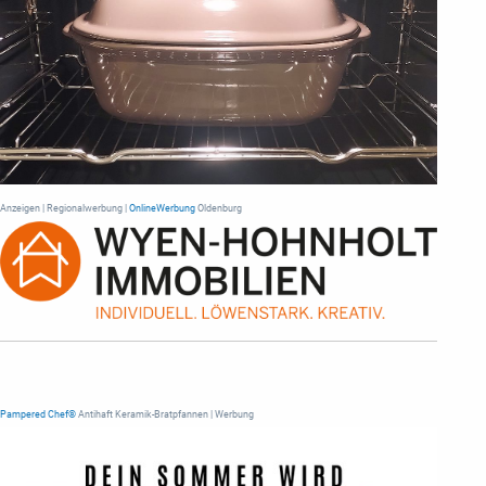
Anzeigen | Regionalwerbung |
OnlineWerbung
Oldenburg
Pampered Chef®
Antihaft Keramik-Bratpfannen | Werbung