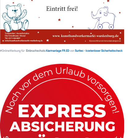
#OnlineWerbung für
Einbruchschutz
Alarmanlage FR.ED
von
Suritec
•
kostenloser Sicherheitscheck