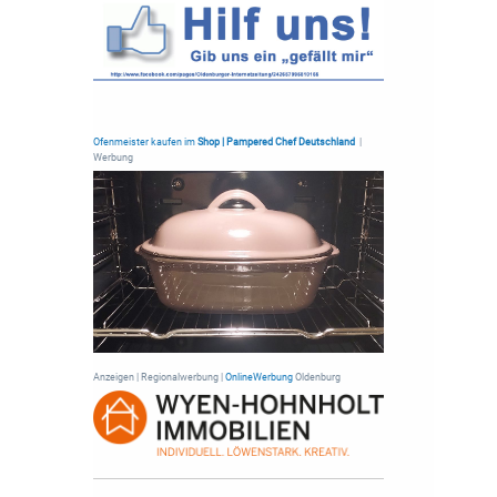
Ofenmeister kaufen im
Shop | Pampered Chef Deutschland
|
Werbung
Anzeigen | Regionalwerbung |
OnlineWerbung
Oldenburg