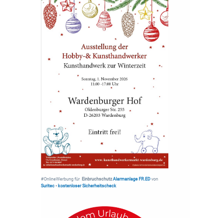
#OnlineWerbung für
Einbruchschutz
Alarmanlage FR.ED
von
Suritec
•
kostenloser Sicherheitscheck