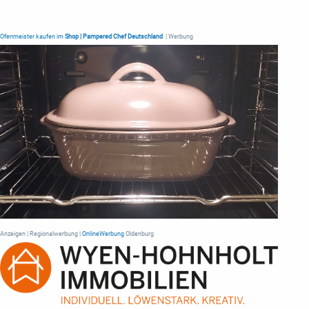
Ofenmeister kaufen im
Shop | Pampered Chef Deutschland
| Werbung
Anzeigen | Regionalwerbung |
OnlineWerbung
Oldenburg