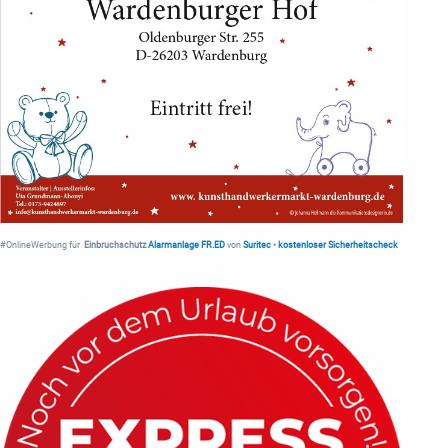
#OnlineWerbung für
Einbruchschutz
Alarmanlage FR.ED
von
Suritec
•
kostenloser Sicherheitscheck