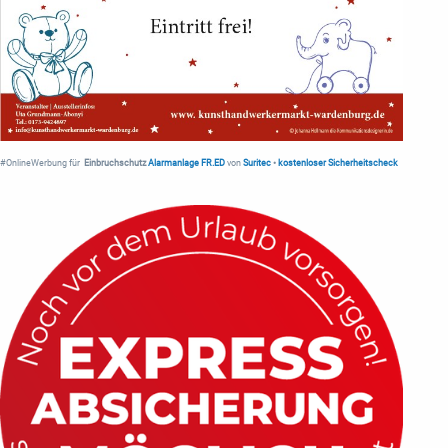
#OnlineWerbung für
Einbruchschutz
Alarmanlage FR.ED
von
Suritec
•
kostenloser Sicherheitscheck