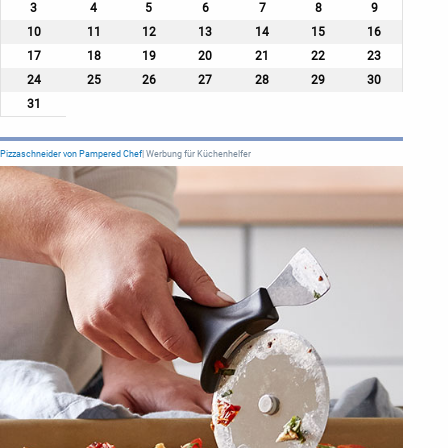
3
4
5
6
7
8
9
10
11
12
13
14
15
16
17
18
19
20
21
22
23
24
25
26
27
28
29
30
31
Pizzaschneider von Pampered Chef
| Werbung für Küchenhelfer