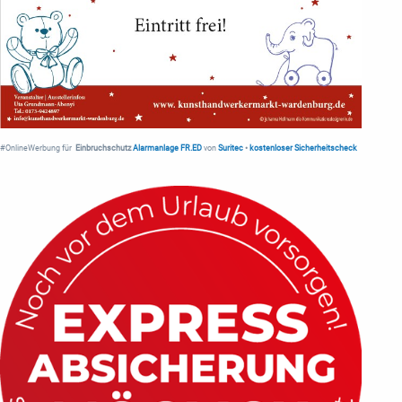
#OnlineWerbung für
Einbruchschutz
Alarmanlage FR.ED
von
Suritec
•
kostenloser Sicherheitscheck