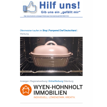
Ofenmeister kaufen im
Shop | Pampered Chef Deutschland
|
Werbung
Anzeigen | Regionalwerbung |
OnlineWerbung
Oldenburg