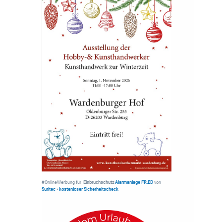
#OnlineWerbung für
Einbruchschutz
Alarmanlage FR.ED
von
Suritec
•
kostenloser Sicherheitscheck