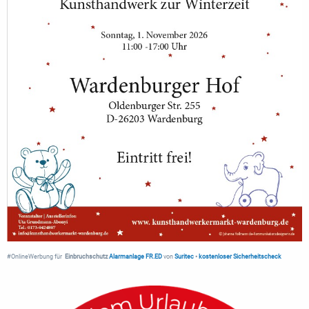
#OnlineWerbung für
Einbruchschutz
Alarmanlage FR.ED
von
Suritec
•
kostenloser Sicherheitscheck