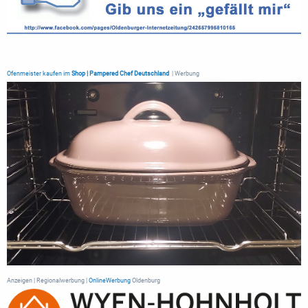
Ofenmeister kaufen im
Shop | Pampered Chef Deutschland
| Werbung
Anzeigen | Regionalwerbung |
OnlineWerbung
Oldenburg