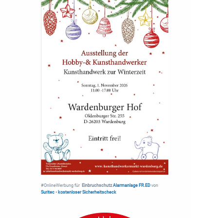
#OnlineWerbung für
Einbruchschutz
Alarmanlage FR.ED
von
Suritec
•
kostenloser Sicherheitscheck