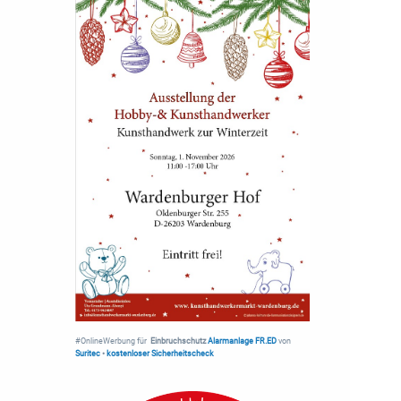
#OnlineWerbung für
Einbruchschutz
Alarmanlage FR.ED
von
Suritec
•
kostenloser Sicherheitscheck